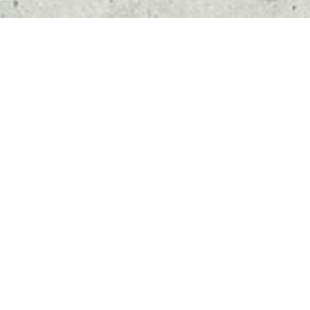
WILLKOMMEN BEI
ARCHITEKTURBÜRO HOPP
Wir bieten hochwertige Leistungen, um allen
Anforderungen unserer Kunden zu genügen. Dabei
begründet und sichert unser Service unseren stetig
wachsenden Kundenstamm.
Schwerpunkt unserer Dienstleistungen sind umfassende
Lösungen von Bauaufgaben in Form von Projektentwicklung,
kompletter Planungsleistung und Projektabwicklung.